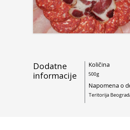
Dodatne
Količina
informacije
500g
Napomena o do
Teritorija Beograd