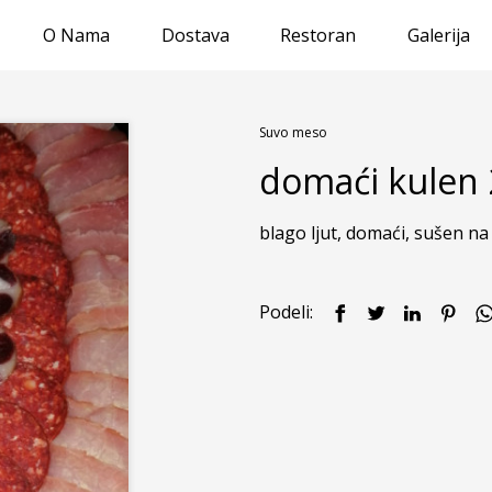
O Nama
Dostava
Restoran
Galerija
Suvo meso
domaći kulen 
blago ljut, domaći, sušen n
Podeli: