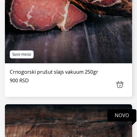
Suvo meso
Crnogorski prušut slajs vakuum 250gr
900 RSD
NOVO
VIDI JOŠ