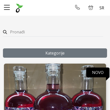
SR
✕
Početna
Ulogujte se
Prodavnica
O Nama
Kategorije
Dostava
NOVO
Restoran
Galerija
Smeštaj