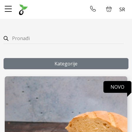
SR
✕
Početna
Ulogujte se
Prodavnica
O Nama
Kategorije
Dostava
NOVO
Restoran
Galerija
Smeštaj