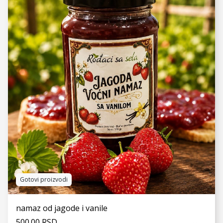
VIDI JOŠ
Gotovi proizvodi
namaz od jagode i vanile
500.00 RSD