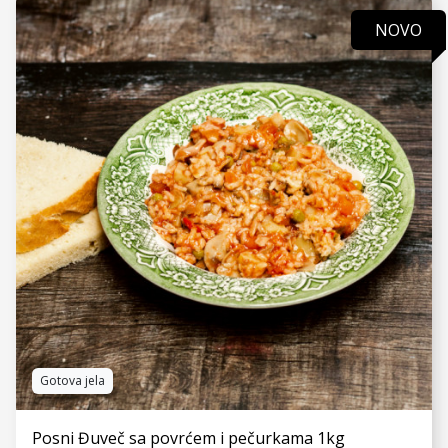
NOVO
VIDI JOŠ
Gotova jela
Posni Đuveč sa povrćem i pečurkama 1kg