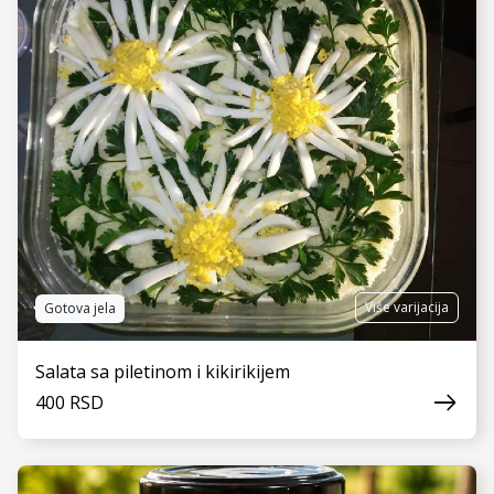
Više varijacija
Gotova jela
Salata sa piletinom i kikirikijem
400 RSD