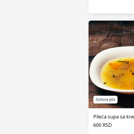
VIDI
Gotova jela
Pileća supa sa kn
600 RSD