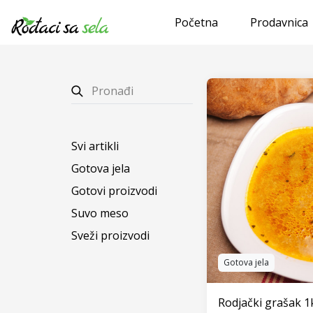
Početna
Prodavnica
Svi artikli
Gotova jela
Gotovi proizvodi
Suvo meso
Sveži proizvodi
Gotova jela
Rodjački grašak 1