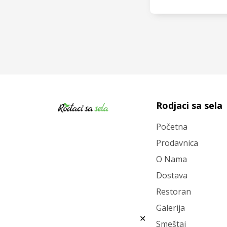
VIDI
Rodjaci sa sela
Početna
Prodavnica
O Nama
Dostava
Restoran
Galerija
✕
Smeštaj