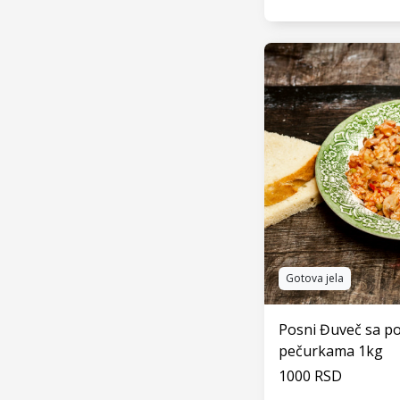
VIDI
Gotova jela
Posni Đuveč sa po
pečurkama 1kg
1000 RSD