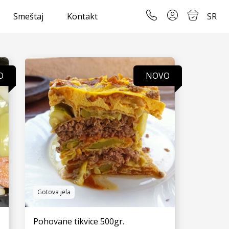
Smeštaj
Kontakt
SR
O
NOVO
Gotova jela
Pohovane tikvice 500gr.