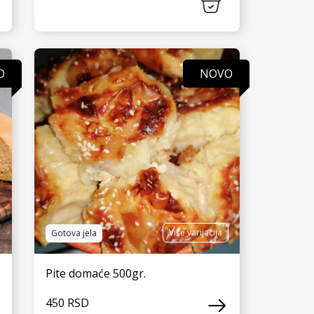
VIDI JOŠ
O
NOVO
Više varijacija
Gotova jela
Pite domaće 500gr.
450 RSD