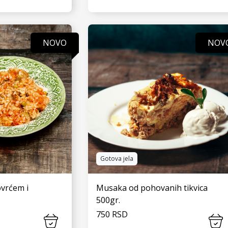
 JOŠ
VIDI JOŠ
NOVO
NOV
Gotova jela
vrćem i
Musaka od pohovanih tikvica
500gr.
750 RSD