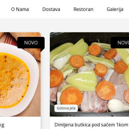
O Nama
Dostava
Restoran
Galerija
NOVO
NOV
Gotova jela
kg
Dimljena butkica pod sačem 1kom