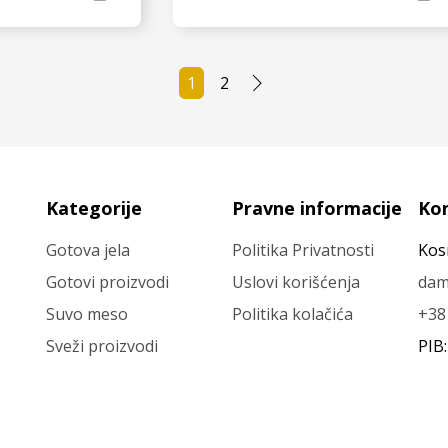
 JOŠ
VIDI JOŠ
1
2
Kategorije
Pravne informacije
Ko
Gotova jela
Politika Privatnosti
Kos
Gotovi proizvodi
Uslovi korišćenja
dam
Suvo meso
Politika kolačića
+38
Sveži proizvodi
PIB