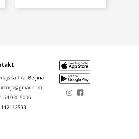
VIDI JOŠ
ntakt
majska 17a, Beljina
irtolja@gmail.com
1 64 030 5006
: 112112533