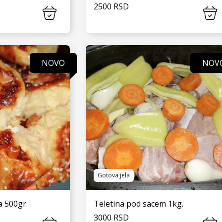
2500 RSD
 JOŠ
VIDI JOŠ
NOVO
NOV
Gotova jela
a 500gr.
Teletina pod sacem 1kg.
3000 RSD