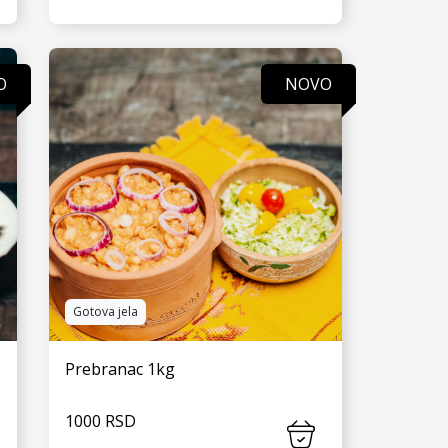
VIDI JOŠ
O
NOVO
Gotova jela
Prebranac 1kg
1000 RSD