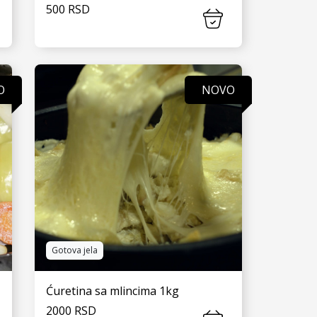
500 RSD
VIDI JOŠ
O
NOVO
Gotova jela
Ćuretina sa mlincima 1kg
2000 RSD