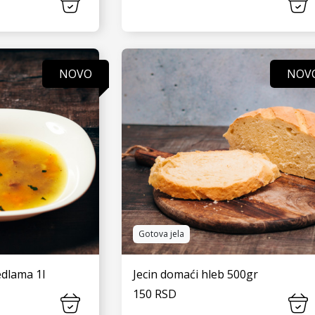
 JOŠ
VIDI JOŠ
NOVO
NOV
Gotova jela
edlama 1l
Jecin domaći hleb 500gr
150 RSD