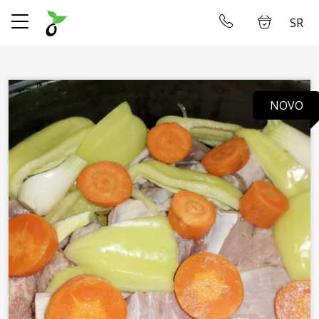
SR
✕
Početna
Ulogujte se
NOVO
Prodavnica
O Nama
Dostava
Restoran
Galerija
Smeštaj