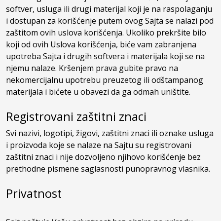
softver, usluga ili drugi materijal koji je na raspolaganju
i dostupan za korišćenje putem ovog Sajta se nalazi pod
zaštitom ovih uslova korišćenja. Ukoliko prekršite bilo
koji od ovih Uslova korišćenja, biće vam zabranjena
upotreba Sajta i drugih softvera i materijala koji se na
njemu nalaze. Kršenjem prava gubite pravo na
nekomercijalnu upotrebu preuzetog ili odštampanog
materijala i bićete u obavezi da ga odmah uništite.
Registrovani zaštitni znaci
Svi nazivi, logotipi, žigovi, zaštitni znaci ili oznake usluga
i proizvoda koje se nalaze na Sajtu su registrovani
zaštitni znaci i nije dozvoljeno njihovo korišćenje bez
prethodne pismene saglasnosti punopravnog vlasnika.
Privatnost