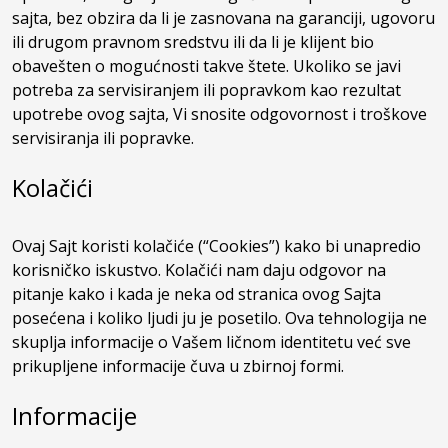
sajta, bez obzira da li je zasnovana na garanciji, ugovoru
ili drugom pravnom sredstvu ili da li je klijent bio
obavešten o mogućnosti takve štete. Ukoliko se javi
potreba za servisiranjem ili popravkom kao rezultat
upotrebe ovog sajta, Vi snosite odgovornost i troškove
servisiranja ili popravke.
Kolačići
Ovaj Sajt koristi kolačiće (“Cookies”) kako bi unapredio
korisničko iskustvo. Kolačići nam daju odgovor na
pitanje kako i kada je neka od stranica ovog Sajta
posećena i koliko ljudi ju je posetilo. Ova tehnologija ne
skuplja informacije o Vašem ličnom identitetu već sve
prikupljene informacije čuva u zbirnoj formi.
Informacije