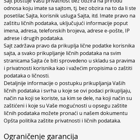
Sajt poštuje Vašu privatnost bez obzira na prirodu
odnosa koju imate sa sajtom, tj. bez obzira na to da li ste
posetilac Sajta, korisnik usluga Sajta, itd. Imate pravo na
zaštitu ličnih podataka, uključujući informacije poput
imena, adresa, telefonskih brojeva, adrese e-pošte, IP
adrese i drugih podataka.
Sajt zadržava pravo da prikuplja lične podatke korisnika
sajta, a svako prikupljanje ličnih podataka na svim
stranicama Sajta će biti sprovedeno u skladu sa pravima
i privatnosti korisnika kao i važećim propisima o zaštiti
podataka o ličnosti.
Detaljnije informacije o postupku prikupljanja Vaših
ličnih podataka i svrha u koje se ovi podaci prikupljaju,
način na koji se koriste, sa kim se dele, na koji način su
zaštićeni i koje su Vaše mogućnosti u opsegu zaštite
ličnih podataka možete pronaći u našem dokumentu
Opšta politika zaštite privatnosti i ličnih podataka.
Ograničenje garancija