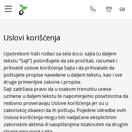
SR
✕
Početna
Ulogujte se
Uslovi korišćenja
Prodavnica
Upotrebom Vaši rođaci sa sela d.o.o. sajta (u daljem
O Nama
tekstu “Sajt”) potvrđujete da ste pročitali, razumeli i
prihvatili uslove korišćenja Sajta i da prihvatate da
poštujete propise navedene u daljem tekstu, kao i sve
Dostava
druge primenljive zakone i propise.
Sajt zadržava pravo da u svakom trenutku unese
Restoran
uzmene u daljem tekstu te napominjemo posetiocima da
redovno proveravaju Uslove korišćenja jer su u
Galerija
zakonskoj obavezi da ih poštuju. Pojedine odredbe ovih
Uslova korišćenja mogu biti nadjačane eksplicitnim
Smeštaj
zakonskim aktima ili saopštenjima istaknutim na drugim
stranicama ovog sajta.