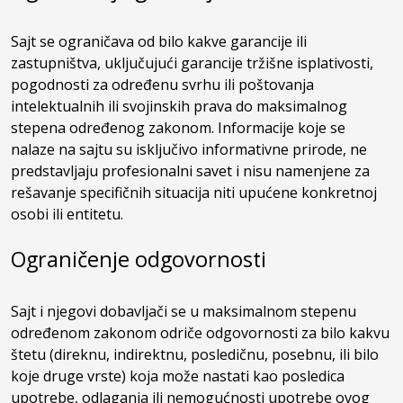
Sajt se ograničava od bilo kakve garancije ili
zastupništva, uključujući garancije tržišne isplativosti,
pogodnosti za određenu svrhu ili poštovanja
intelektualnih ili svojinskih prava do maksimalnog
stepena određenog zakonom. Informacije koje se
nalaze na sajtu su isključivo informativne prirode, ne
predstavljaju profesionalni savet i nisu namenjene za
rešavanje specifičnih situacija niti upućene konkretnoj
osobi ili entitetu.
Ograničenje odgovornosti
Sajt i njegovi dobavljači se u maksimalnom stepenu
određenom zakonom odriče odgovornosti za bilo kakvu
štetu (direknu, indirektnu, posledičnu, posebnu, ili bilo
koje druge vrste) koja može nastati kao posledica
upotrebe, odlaganja ili nemogućnosti upotrebe ovog