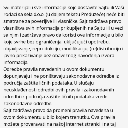
Svi materijali i sve informacije koje dostavite Sajtu ili Vaši
rođaci sa sela d.o.o. (u daljem tekstu Preduzeće) neće biti
smatrane za poverljive ili vlasničke. Sajt zadržava pravo
vlasništva svih informacija prikupljenih na Sajtu ili u vezi
sa njim i zadržava pravo da koristi ove informacije u bilo
koje svrhe bez ograničenja, uključujući upotrebu,
objavljivanje, reprodukciju, modifikaciju, (re)distribuciju i
javno prikazivanje bez obaveznog navođenja izvora
informacija.
Odredbe pravila navedenih u ovom dokumentu
dopunjavaju i ne poništavaju zakonodavne odredbe iz
područja zaštite ličnih podataka. U slučaju
neusklađenosti odredbi ovih pravila i zakonodavnih
odredbi iz područja zaštite ličnih podataka vrede
zakonodavne odredbe.
Sajt zadržava pravo da promeni pravila navedena u
ovom dokumentu u bilo kojem trenutku. Ova pravila
možete proveravati na našoj internet stranici i na taj