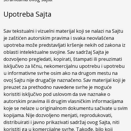
Kontakt
Upotreba Sajta
Sav tekstualni i vizuelni materijal koji se nalazi na Sajtu
je zaštićen autorskim pravima i svaka neovlašćena
upotreba može predstavljati kršenje nekih od zakona iz
oblasti intelektualne svojine. Sav sadržaj Sajta je
dozvoljeno pregledati, kopirati, štampati ili preuzimati
isključivo za ličnu, nekomercijalnu upotrebu i upotrebu
u informativne svrhe osim ako na drugom mestu na
ovoj Sajtu nije drugačije naznačeno. Sav materijal koji je
preuzet za prethodno navedene svrhe je moguće
koristiti isključivo pod uslovom da sve naznake o
autorskim pravima ili drugim vlasničkim informacijama
koje se nelaze u originalnom dokumentu sačivate u svim
kopijama. Nije dozvoljeno menjati, reprodukovati,
distribuirati i javno prikazivati sadržaj ovog Sajta, niti
koristiti ga u komercijalne svrhe. Takođe, bilo koji