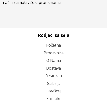
način saznati više o promenama.
Rodjaci sa sela
Početna
Prodavnica
O Nama
Dostava
Restoran
Galerija
Smeštaj
Kontakt