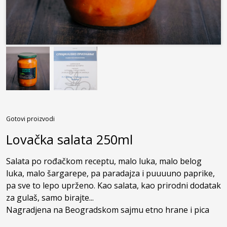
Kontakt
Gotovi proizvodi
Lovačka salata 250ml
Salata po rođačkom receptu, malo luka, malo belog 
luka, malo šargarepe, pa paradajza i puuuuno paprike, 
pa sve to lepo uprženo. Kao salata, kao prirodni dodatak 
za gulaš, samo birajte...

Nagradjena na Beogradskom sajmu etno hrane i pica