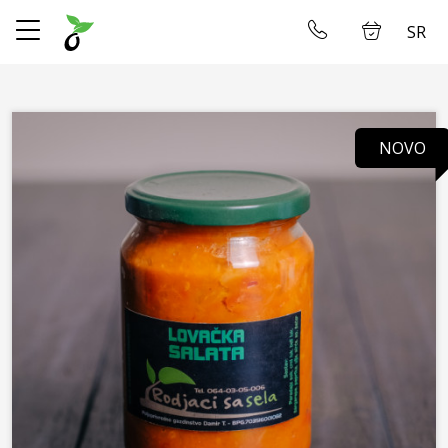
SR
✕
Početna
Ulogujte se
NOVO
Prodavnica
O Nama
Dostava
Restoran
Galerija
Smeštaj