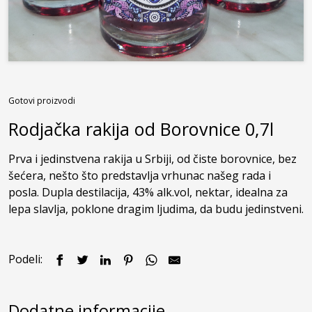
Kontakt
Gotovi proizvodi
Rodjačka rakija od Borovnice 0,7l
Prva i jedinstvena rakija u Srbiji, od čiste borovnice, bez 
šećera, nešto što predstavlja vrhunac našeg rada i 
posla. Dupla destilacija, 43% alk.vol, nektar, idealna za 
lepa slavlja, poklone dragim ljudima, da budu jedinstveni.
Podeli:
Dodatne informacije