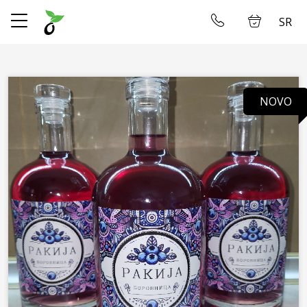
SR
✕
Početna
Ulogujte se
NOVO
Prodavnica
O Nama
Dostava
Restoran
Galerija
Smeštaj